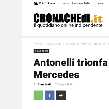
C
25.8
sabato 8 Agosto 2026
Accedi
Rome
Cronachedi
Home
news sport
Antonelli trionfa a Monaco con
news sport
Antonelli trionf
Mercedes
Di
Anna Nelli
-
7 Giugno 2026