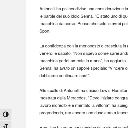
Antonelli ha poi condiviso una considerazione im
le parole del suo idolo Senna. “È stato uno di qu
macchina da corsa. Penso che solo io avrei pot
Sport.
La confidenza con la monoposto è cresciuta in m
venerdì e sabato. “Non sapevo come sarei andato 
macchina perfettamente in mano”, ha aggiunto. 
Senna, ha avuto un sapore speciale: “Vincere co
dobbiamo continuare così”.
Alle spalle di Antonelli ha chiuso Lewis Hamilton,
mostrata dalla Mercedes. “Devo iniziare congra
lavoro incredibile e meritato la vittoria”, ha spi
progredendo, ma ancora non riusciamo a tenere 
Attiva/disattiva alto contrasto
Hamilton ha comunque evidenziato alcuni aspetti
Attiva/disattiva dimensione testo