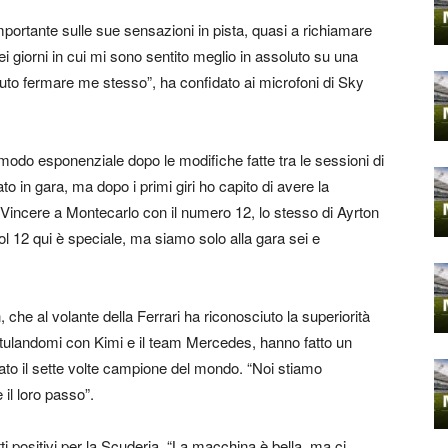
portante sulle sue sensazioni in pista, quasi a richiamare
ei giorni in cui mi sono sentito meglio in assoluto su una
uto fermare me stesso”, ha confidato ai microfoni di Sky
odo esponenziale dopo le modifiche fatte tra le sessioni di
in gara, ma dopo i primi giri ho capito di avere la
Vincere a Montecarlo con il numero 12, lo stesso di Ayrton
l 12 qui è speciale, ma siamo solo alla gara sei e
 che al volante della Ferrari ha riconosciuto la superiorità
tulandomi con Kimi e il team Mercedes, hanno fatto un
egato il sette volte campione del mondo. “Noi stiamo
il loro passo”.
 positivi per la Scuderia. “La macchina è bella, ma ci