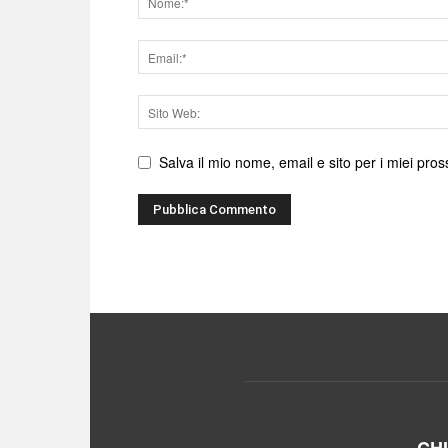
Email
Sito
web
Salva il mio nome, email e sito per i miei pr
CH