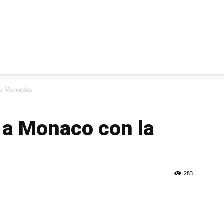
 la Mercedes
a a Monaco con la
283