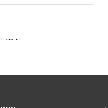
ossimi commenti
I SIAMO
S