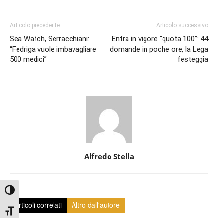
Articolo precedente
Articolo successivo
Sea Watch, Serracchiani:
Entra in vigore “quota 100”: 44
“Fedriga vuole imbavagliare
domande in poche ore, la Lega
500 medici”
festeggia
Alfredo Stella
Attiva/disattiva alto contrasto
Articoli correlati
Altro dall'autore
Attiva/disattiva dimensione testo