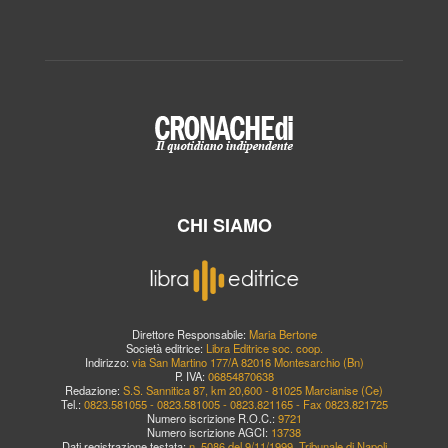
CHI SIAMO
Direttore Responsabile:
Maria Bertone
Società editrice:
Libra Editrice soc. coop.
Indirizzo:
via San Martino 177/A 82016 Montesarchio (Bn)
P. IVA:
06854870638
Redazione:
S.S. Sannitica 87, km 20,600 - 81025 Marcianise (Ce)
Tel.:
0823.581055 - 0823.581005 - 0823.821165 - Fax 0823.821725
Numero iscrizione R.O.C.:
9721
Numero iscrizione AGCI:
13738
Dati registrazione testata:
n. 5086 del 9/11/1999, Tribunale di Napoli