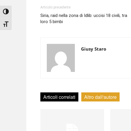
Articolo precedente
Attiva/disattiva alto contrasto
Siria, raid nella zona di Idlib: uccisi 18 civili, tra
loro 5 bimbi
Attiva/disattiva dimensione testo
Giusy Staro
Articoli correlati
Altro dall'autore