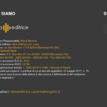
I SIAMO
S
ore Responsabile:
Maria Bertone
à editrice:
Libra Editrice soc. coop.
zzo:
via San Martino 177/A 82016 Montesarchio (Bn)
:
06854870638
ione:
S.S. Sannitica 87, km 20,600 - 81025 Marcianise (Ce)
823.581055 - 0823.581005 - 0823.821165 - Fax 0823.821725
o iscrizione R.O.C.:
9721
o iscrizione AGCI:
13738
egistrazione testata:
n. 5086 del 9/11/1999, Tribunale di Napoli
cietà percepisce i contributi di cui al decreto legislativo 15 maggio 2017, n. 70.
zione resa ai sensi della lettera f) del comma 2 dell’articolo 5 del medesimo
o legislativo.”
attaci:
libraeditrice.caserta@virgilio.it