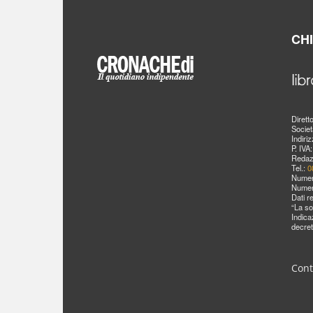
CH
Dirett
Societ
Indiri
P. IVA
Redaz
Tel.:
0
Numer
Numer
Dati r
“La so
Indica
decret
Cont