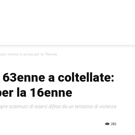
late: messa in prova per la 16enne
 63enne a coltellate:
per la 16enne
e sostenuto di essersi difesa da un tentativo di violenza
282