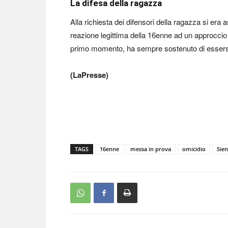
La difesa della ragazza
Alla richiesta dei difensori della ragazza si era
reazione legittima della 16enne ad un approccio s
primo momento, ha sempre sostenuto di essersi 
(LaPresse)
TAGS
16enne
messa in prova
omicidio
Sie