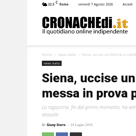
C
22.5
venerdì 7 Agosto 2026
Accedi
Rome
Cronachedi
Home
news italia
Siena, uccise un 63enne a coltel
news italia
Siena, uccise un
messa in prova 
La ragazzina, fin dal primo momento, ha sempr
sessuale
Di
Giusy Staro
-
24 Luglio 2019