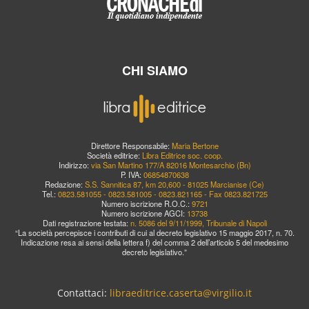
CHI SIAMO
Direttore Responsabile:
Maria Bertone
Società editrice:
Libra Editrice soc. coop.
Indirizzo:
via San Martino 177/A 82016 Montesarchio (Bn)
P. IVA:
06854870638
Redazione:
S.S. Sannitica 87, km 20,600 - 81025 Marcianise (Ce)
Tel.:
0823.581055 - 0823.581005 - 0823.821165 - Fax 0823.821725
Numero iscrizione R.O.C.:
9721
Numero iscrizione AGCI:
13738
Dati registrazione testata:
n. 5086 del 9/11/1999, Tribunale di Napoli
“La società percepisce i contributi di cui al decreto legislativo 15 maggio 2017, n. 70.
Indicazione resa ai sensi della lettera f) del comma 2 dell’articolo 5 del medesimo
decreto legislativo.”
Contattaci:
libraeditrice.caserta@virgilio.it