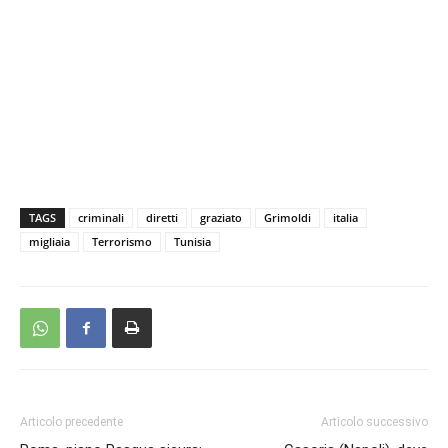
TAGS
criminali
diretti
graziato
Grimoldi
italia
migliaia
Terrorismo
Tunisia
Articolo precedente
Articolo successivo