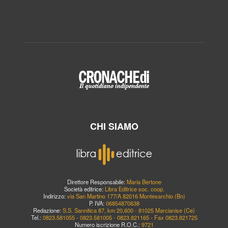
CHI SIAMO
Direttore Responsabile:
Maria Bertone
Società editrice:
Libra Editrice soc. coop.
Indirizzo:
via San Martino 177/A 82016 Montesarchio (Bn)
P. IVA:
06854870638
Redazione:
S.S. Sannitica 87, km 20,600 - 81025 Marcianise (Ce)
Tel.:
0823.581055 - 0823.581005 - 0823.821165 - Fax 0823.821725
Numero iscrizione R.O.C.:
9721