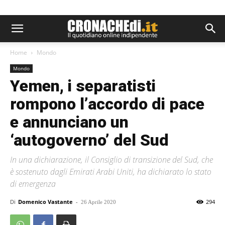
Home
Mondo
Mondo
Yemen, i separatisti
rompono l’accordo di pace
e annunciano un
‘autogoverno’ del Sud
In una dichiarazione, il Consiglio di transizione del Sud, che
è sostenuto dagli Emirati Arabi Uniti, ha dichiarato lo stato
di emergenza
Di
Domenico Vastante
-
294
26 Aprile 2020