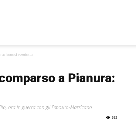
a: ipotesi vendetta
scomparso a Pianura:
rillo, ora in guerra con gli Esposito-Marsicano
383