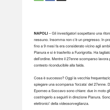
NAPOLI
– Gli investigatori sospettano una rito
nessuno. Insomma non c’è un pregresso. In pratica
fino a 9 mesi fa era considerato vicino agli ambie
Pianura e si è trasferito a Fuorigrotta. Ha tagli
dell’ordine. Mentre il 27enne scomparso lavora
contesto riconducibile alla faida.
Cosa è successo? Oggi la vecchia frequentazione 
spiegare una scomparsa ‘forzata’ del 27enne. Del
Epomeo a Soccavo sono chiare: due in moto gli ‘s
costringerlo a seguirli in direzione Pianura. Sono
elettronici’ della videosorveglianza.