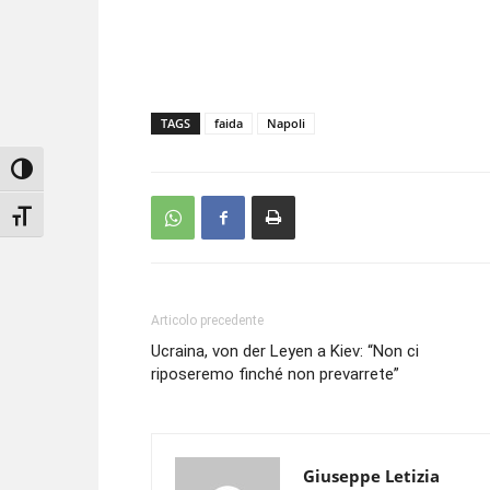
TAGS
faida
Napoli
Attiva/disattiva alto contrasto
Attiva/disattiva dimensione testo
Articolo precedente
Ucraina, von der Leyen a Kiev: “Non ci
riposeremo finché non prevarrete”
Giuseppe Letizia