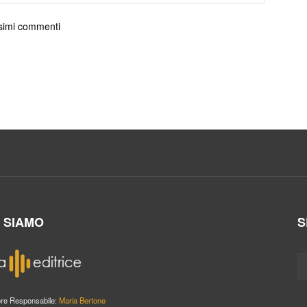
ossimi commenti
I SIAMO
S
ore Responsabile:
Maria Bertone