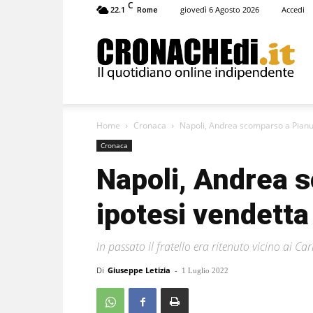
C
22.1
giovedì 6 Agosto 2026
Accedi
Rome
Cronachedi
Home
Cronaca
Napoli, Andrea scomparso a Pianur
Cronaca
Napoli, Andrea 
ipotesi vendetta
In passato il fratello era ritenuto vicino ai Ca
Di
Giuseppe Letizia
-
1 Luglio 2022