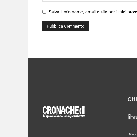
web
Salva il mio nome, email e sito per i miei pr
CH
Dirett