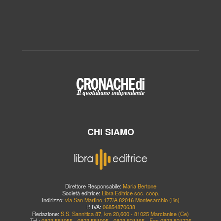
CHI SIAMO
Direttore Responsabile:
Maria Bertone
Società editrice:
Libra Editrice soc. coop.
Indirizzo:
via San Martino 177/A 82016 Montesarchio (Bn)
P. IVA:
06854870638
Redazione:
S.S. Sannitica 87, km 20,600 - 81025 Marcianise (Ce)
Tel.:
0823.581055 - 0823.581005 - 0823.821165 - Fax 0823.821725