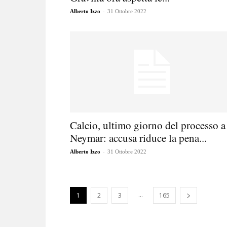
-
Alberto Izzo
31 Ottobre 2022
Calcio, ultimo giorno del processo a
Neymar: accusa riduce la pena...
-
Alberto Izzo
31 Ottobre 2022
...
1
2
3
165