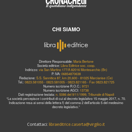
CHI SIAMO
Direttore Responsabile:
Maria Bertone
Società editrice:
Libra Editrice soc. coop.
Indirizzo:
via San Martino 177/A 82016 Montesarchio (Bn)
P. IVA:
06854870638
Redazione:
S.S. Sannitica 87, km 20,600 - 81025 Marcianise (Ce)
Tel.:
0823.581055 - 0823.581005 - 0823.821165 - Fax 0823.821725
Numero iscrizione R.O.C.:
9721
Numero iscrizione AGCI:
13738
Dati registrazione testata:
n. 5086 del 9/11/1999, Tribunale di Napoli
“La società percepisce i contributi di cui al decreto legislativo 15 maggio 2017, n. 70.
Indicazione resa ai sensi della lettera f) del comma 2 dell’articolo 5 del medesimo
decreto legislativo.”
Contattaci:
libraeditrice.caserta@virgilio.it