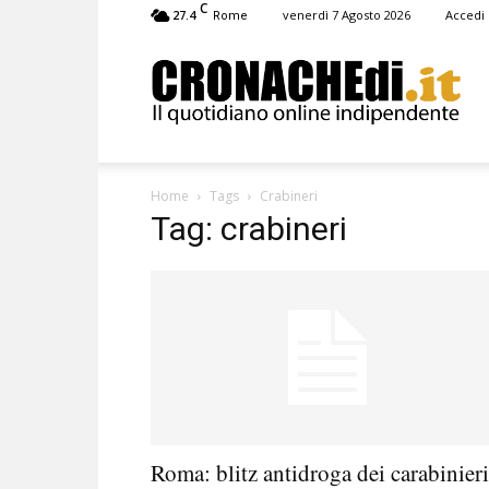
C
27.4
venerdì 7 Agosto 2026
Accedi
Rome
Cronachedi
Home
Tags
Crabineri
Tag: crabineri
Roma: blitz antidroga dei carabinieri