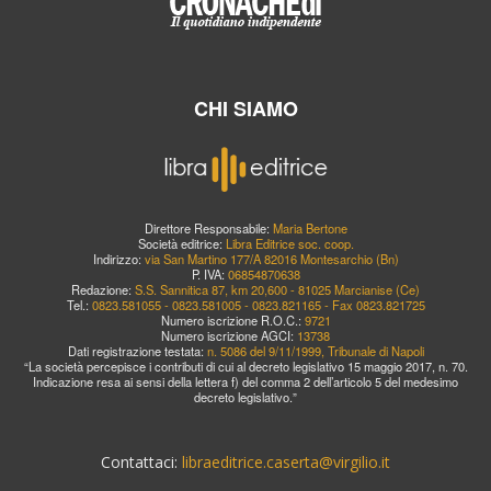
CHI SIAMO
Direttore Responsabile:
Maria Bertone
Società editrice:
Libra Editrice soc. coop.
Indirizzo:
via San Martino 177/A 82016 Montesarchio (Bn)
P. IVA:
06854870638
Redazione:
S.S. Sannitica 87, km 20,600 - 81025 Marcianise (Ce)
Tel.:
0823.581055 - 0823.581005 - 0823.821165 - Fax 0823.821725
Numero iscrizione R.O.C.:
9721
Numero iscrizione AGCI:
13738
Dati registrazione testata:
n. 5086 del 9/11/1999, Tribunale di Napoli
“La società percepisce i contributi di cui al decreto legislativo 15 maggio 2017, n. 70.
Indicazione resa ai sensi della lettera f) del comma 2 dell’articolo 5 del medesimo
decreto legislativo.”
Contattaci:
libraeditrice.caserta@virgilio.it