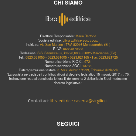
CHI SIAMO
Direttore Responsabile:
Maria Bertone
Società editrice:
Libra Editrice soc. coop.
Indirizzo:
via San Martino 177/A 82016 Montesarchio (Bn)
P. IVA:
06854870638
Redazione:
S.S. Sannitica 87, km 20,600 - 81025 Marcianise (Ce)
Tel.:
0823.581055 - 0823.581005 - 0823.821165 - Fax 0823.821725
Numero iscrizione R.O.C.:
9721
Numero iscrizione AGCI:
13738
Dati registrazione testata:
n. 5086 del 9/11/1999, Tribunale di Napoli
“La società percepisce i contributi di cui al decreto legislativo 15 maggio 2017, n. 70.
Indicazione resa ai sensi della lettera f) del comma 2 dell’articolo 5 del medesimo
decreto legislativo.”
Contattaci:
libraeditrice.caserta@virgilio.it
SEGUICI