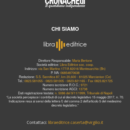
CHI SIAMO
Direttore Responsabile:
Maria Bertone
Società editrice:
Libra Editrice soc. coop.
Indirizzo:
via San Martino 177/A 82016 Montesarchio (Bn)
P. IVA:
06854870638
Redazione:
S.S. Sannitica 87, km 20,600 - 81025 Marcianise (Ce)
Tel.:
0823.581055 - 0823.581005 - 0823.821165 - Fax 0823.821725
Numero iscrizione R.O.C.:
9721
Numero iscrizione AGCI:
13738
Dati registrazione testata:
n. 5086 del 9/11/1999, Tribunale di Napoli
“La società percepisce i contributi di cui al decreto legislativo 15 maggio 2017, n. 70.
Indicazione resa ai sensi della lettera f) del comma 2 dell’articolo 5 del medesimo
decreto legislativo.”
Contattaci:
libraeditrice.caserta@virgilio.it