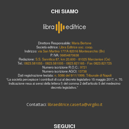
CHI SIAMO
Direttore Responsabile:
Maria Bertone
Società editrice:
Libra Editrice soc. coop.
Indirizzo:
via San Martino 177/A 82016 Montesarchio (Bn)
P. IVA:
06854870638
Redazione:
S.S. Sannitica 87, km 20,600 - 81025 Marcianise (Ce)
Tel.:
0823.581055 - 0823.581005 - 0823.821165 - Fax 0823.821725
Numero iscrizione R.O.C.:
9721
Numero iscrizione AGCI:
13738
Dati registrazione testata:
n. 5086 del 9/11/1999, Tribunale di Napoli
“La società percepisce i contributi di cui al decreto legislativo 15 maggio 2017, n. 70.
Indicazione resa ai sensi della lettera f) del comma 2 dell’articolo 5 del medesimo
decreto legislativo.”
Contattaci:
libraeditrice.caserta@virgilio.it
SEGUICI