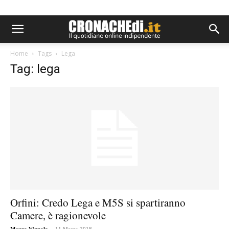
Home
Tags
Lega
Tag: lega
Orfini: Credo Lega e M5S si spartiranno
Camere, è ragionevole
-