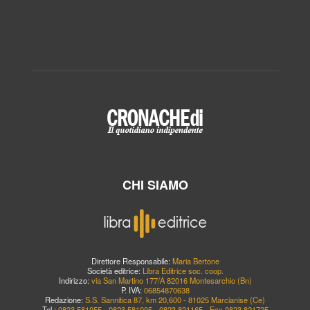
CHI SIAMO
Direttore Responsabile:
Maria Bertone
Società editrice:
Libra Editrice soc. coop.
Indirizzo:
via San Martino 177/A 82016 Montesarchio (Bn)
P. IVA:
06854870638
Redazione:
S.S. Sannitica 87, km 20,600 - 81025 Marcianise (Ce)
Tel.:
0823.581055 - 0823.581005 - 0823.821165 - Fax 0823.821725