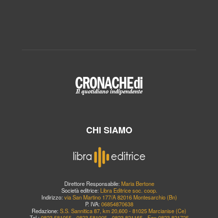
CHI SIAMO
Direttore Responsabile:
Maria Bertone
Società editrice:
Libra Editrice soc. coop.
Indirizzo:
via San Martino 177/A 82016 Montesarchio (Bn)
P. IVA:
06854870638
Redazione:
S.S. Sannitica 87, km 20,600 - 81025 Marcianise (Ce)
Tel.:
0823.581055 - 0823.581005 - 0823.821165 - Fax 0823.821725