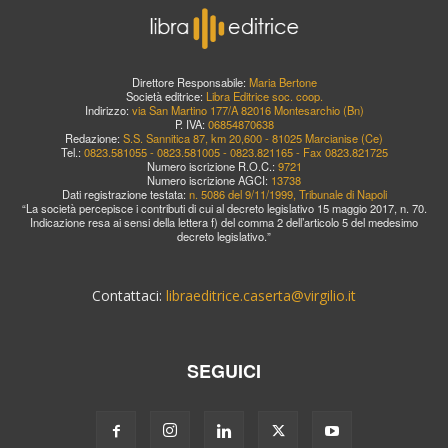
Direttore Responsabile:
Maria Bertone
Società editrice:
Libra Editrice soc. coop.
Indirizzo:
via San Martino 177/A 82016 Montesarchio (Bn)
P. IVA:
06854870638
Redazione:
S.S. Sannitica 87, km 20,600 - 81025 Marcianise (Ce)
Tel.:
0823.581055 - 0823.581005 - 0823.821165 - Fax 0823.821725
Numero iscrizione R.O.C.:
9721
Numero iscrizione AGCI:
13738
Dati registrazione testata:
n. 5086 del 9/11/1999, Tribunale di Napoli
“La società percepisce i contributi di cui al decreto legislativo 15 maggio 2017, n. 70.
Indicazione resa ai sensi della lettera f) del comma 2 dell’articolo 5 del medesimo
decreto legislativo.”
Contattaci:
libraeditrice.caserta@virgilio.it
SEGUICI