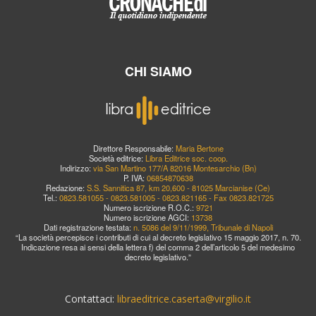
CHI SIAMO
Direttore Responsabile:
Maria Bertone
Società editrice:
Libra Editrice soc. coop.
Indirizzo:
via San Martino 177/A 82016 Montesarchio (Bn)
P. IVA:
06854870638
Redazione:
S.S. Sannitica 87, km 20,600 - 81025 Marcianise (Ce)
Tel.:
0823.581055 - 0823.581005 - 0823.821165 - Fax 0823.821725
Numero iscrizione R.O.C.:
9721
Numero iscrizione AGCI:
13738
Dati registrazione testata:
n. 5086 del 9/11/1999, Tribunale di Napoli
“La società percepisce i contributi di cui al decreto legislativo 15 maggio 2017, n. 70.
Indicazione resa ai sensi della lettera f) del comma 2 dell’articolo 5 del medesimo
decreto legislativo.”
Contattaci:
libraeditrice.caserta@virgilio.it