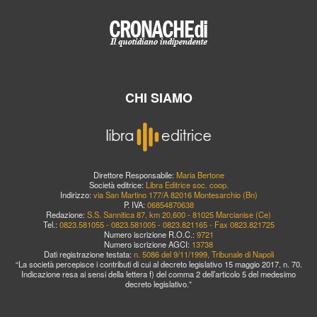
CHI SIAMO
Direttore Responsabile:
Maria Bertone
Società editrice:
Libra Editrice soc. coop.
Indirizzo:
via San Martino 177/A 82016 Montesarchio (Bn)
P. IVA:
06854870638
Redazione:
S.S. Sannitica 87, km 20,600 - 81025 Marcianise (Ce)
Tel.:
0823.581055 - 0823.581005 - 0823.821165 - Fax 0823.821725
Numero iscrizione R.O.C.:
9721
Numero iscrizione AGCI:
13738
Dati registrazione testata:
n. 5086 del 9/11/1999, Tribunale di Napoli
“La società percepisce i contributi di cui al decreto legislativo 15 maggio 2017, n. 70.
Indicazione resa ai sensi della lettera f) del comma 2 dell’articolo 5 del medesimo
decreto legislativo.”