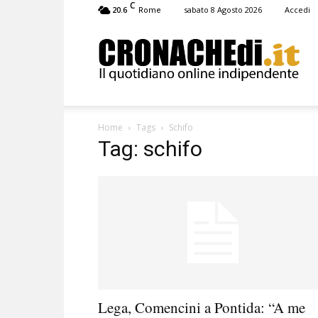
C
20.6
sabato 8 Agosto 2026
Accedi
Rome
Cronachedi
Home
Tags
Schifo
Tag: schifo
Lega, Comencini a Pontida: “A me