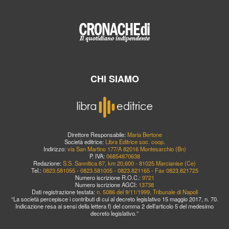
CHI SIAMO
Direttore Responsabile:
Maria Bertone
Società editrice:
Libra Editrice soc. coop.
Indirizzo:
via San Martino 177/A 82016 Montesarchio (Bn)
P. IVA:
06854870638
Redazione:
S.S. Sannitica 87, km 20,600 - 81025 Marcianise (Ce)
Tel.:
0823.581055 - 0823.581005 - 0823.821165 - Fax 0823.821725
Numero iscrizione R.O.C.:
9721
Numero iscrizione AGCI:
13738
Dati registrazione testata:
n. 5086 del 9/11/1999, Tribunale di Napoli
“La società percepisce i contributi di cui al decreto legislativo 15 maggio 2017, n. 70.
Indicazione resa ai sensi della lettera f) del comma 2 dell’articolo 5 del medesimo
decreto legislativo.”