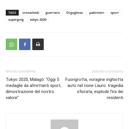
TAGS
cronachedi
guerriero
Orgoglioso
paltrinieri
sport
supergreg
tokyo 2020
Articolo precedente
Articolo successivo
Tokyo 2020, Malagò: “Oggi 5
Fuorigrotta, voragine inghiotta
medaglie da altrettanti sport,
auto nel rione Lauro: tragedia
dimostrazione del nostro
sfiorata, esplode l’ira dei
valore”
residenti