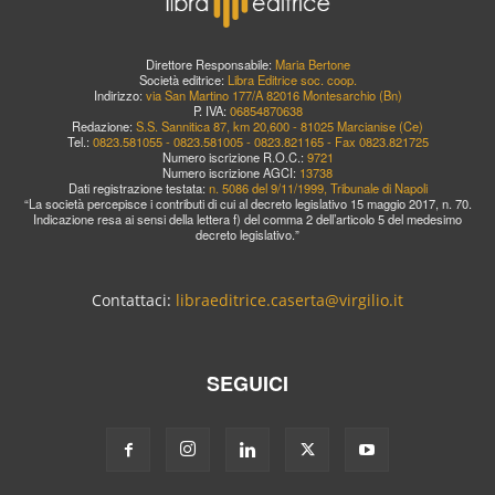
Direttore Responsabile:
Maria Bertone
Società editrice:
Libra Editrice soc. coop.
Indirizzo:
via San Martino 177/A 82016 Montesarchio (Bn)
P. IVA:
06854870638
Redazione:
S.S. Sannitica 87, km 20,600 - 81025 Marcianise (Ce)
Tel.:
0823.581055 - 0823.581005 - 0823.821165 - Fax 0823.821725
Numero iscrizione R.O.C.:
9721
Numero iscrizione AGCI:
13738
Dati registrazione testata:
n. 5086 del 9/11/1999, Tribunale di Napoli
“La società percepisce i contributi di cui al decreto legislativo 15 maggio 2017, n. 70.
Indicazione resa ai sensi della lettera f) del comma 2 dell’articolo 5 del medesimo
decreto legislativo.”
Contattaci:
libraeditrice.caserta@virgilio.it
SEGUICI