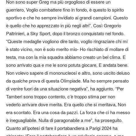
Non sono super Greg ma più orgoglioso di essere un
guerriero, Voglio combattere fino in fondo, è questo lo spirito
sportivo e che ho sempre invidiato ai grandi campioni. Questo
è quello che ho apprezzato in più negli altri”. Così Gregorio
Paltrinieri, a Sky Sport, dopo il bronzo conquistato nel fondo.
“Queste medaglie vogliono dire tanto, voglio ringraziare chi mi
è stato vicino, non è solo merito mio- Ho rischiato di mollare di
testa, ma con la mia squadra abbiamo creato un bel clima. E
sono arrivato qua e me le sono potuta giocare, E andata bene.
Non volevo sapere di mononucleosi e altro, sono uscito deluso
da qualche prova di questa Olimpiade. Ma ho sempre pensato
di venire fuori da una situazione negativa”, ha aggiunto. “Per
Tamberi sono troppo contento, c’è troppo stima per non
vederlo arrivare dove merita. Era quello che si meritava, Non
era scontato. Era una cosa da pazzi. La forza che ci ha messo
è ineguagliabile. Nulla di paragonabile a me”, ha proseguito.
Quanto all’ipotesi di fare il portabandiera a Parigi 2024 ha
chiosato: “Fare il portabandiera è un privilegio enorme, a me