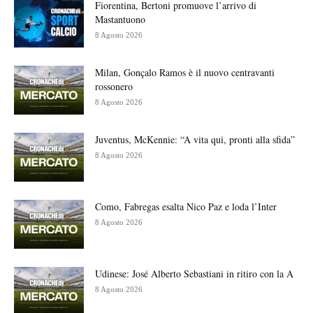
Fiorentina, Bertoni promuove l’arrivo di
Mastantuono
8 Agosto 2026
Milan, Gonçalo Ramos è il nuovo centravanti
rossonero
8 Agosto 2026
Juventus, McKennie: “A vita qui, pronti alla sfida”
8 Agosto 2026
Como, Fabregas esalta Nico Paz e loda l’Inter
8 Agosto 2026
Udinese: José Alberto Sebastiani in ritiro con la A
8 Agosto 2026