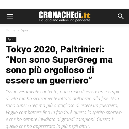
Home
Sport
Sport
Tokyo 2020, Paltrinieri:
“Non sono SuperGreg ma
sono più orgolioso di
essere un guerriero”
"Sono veramente contento, non credo di essere un esempio
di vita ma ho sicuramente lottato dall'inizio alla fine. Non
sono super Greg ma più orgoglioso di essere un guerriero,
Voglio combattere fino in fondo, è questo lo spirito sportivo
e che ho sempre invidiato ai grandi campioni. Questo è
quello che ho apprezzato in più negli altri".