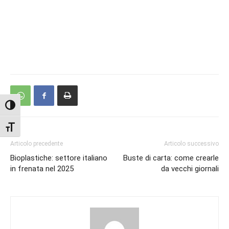
Attiva/disattiva alto contrasto
Attiva/disattiva dimensione testo
Articolo precedente
Articolo successivo
Bioplastiche: settore italiano
Buste di carta: come crearle
in frenata nel 2025
da vecchi giornali