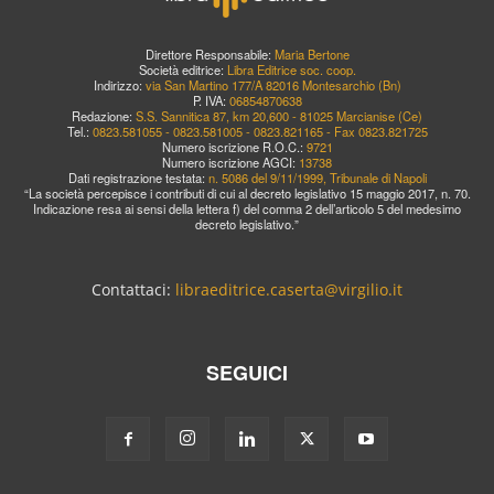
Direttore Responsabile:
Maria Bertone
Società editrice:
Libra Editrice soc. coop.
Indirizzo:
via San Martino 177/A 82016 Montesarchio (Bn)
P. IVA:
06854870638
Redazione:
S.S. Sannitica 87, km 20,600 - 81025 Marcianise (Ce)
Tel.:
0823.581055 - 0823.581005 - 0823.821165 - Fax 0823.821725
Numero iscrizione R.O.C.:
9721
Numero iscrizione AGCI:
13738
Dati registrazione testata:
n. 5086 del 9/11/1999, Tribunale di Napoli
“La società percepisce i contributi di cui al decreto legislativo 15 maggio 2017, n. 70.
Indicazione resa ai sensi della lettera f) del comma 2 dell’articolo 5 del medesimo
decreto legislativo.”
Contattaci:
libraeditrice.caserta@virgilio.it
SEGUICI