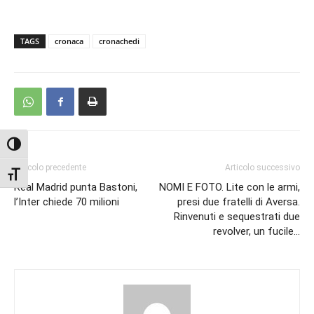
TAGS
cronaca
cronachedi
Attiva/disattiva alto contrasto
Articolo precedente
Articolo successivo
Attiva/disattiva dimensione testo
Real Madrid punta Bastoni,
NOMI E FOTO. Lite con le armi,
l’Inter chiede 70 milioni
presi due fratelli di Aversa.
Rinvenuti e sequestrati due
revolver, un fucile…