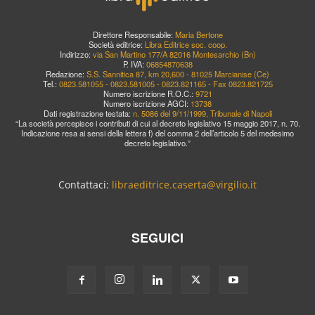
Direttore Responsabile:
Maria Bertone
Società editrice:
Libra Editrice soc. coop.
Indirizzo:
via San Martino 177/A 82016 Montesarchio (Bn)
P. IVA:
06854870638
Redazione:
S.S. Sannitica 87, km 20,600 - 81025 Marcianise (Ce)
Tel.:
0823.581055 - 0823.581005 - 0823.821165 - Fax 0823.821725
Numero iscrizione R.O.C.:
9721
Numero iscrizione AGCI:
13738
Dati registrazione testata:
n. 5086 del 9/11/1999, Tribunale di Napoli
“La società percepisce i contributi di cui al decreto legislativo 15 maggio 2017, n. 70.
Indicazione resa ai sensi della lettera f) del comma 2 dell’articolo 5 del medesimo
decreto legislativo.”
Contattaci:
libraeditrice.caserta@virgilio.it
SEGUICI