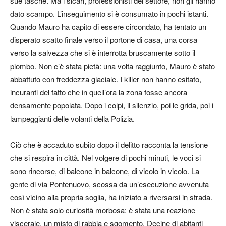
sue tasche. Ma i sicari, professionisti del settore, non gli hanno
dato scampo. L’inseguimento si è consumato in pochi istanti.
Quando Mauro ha capito di essere circondato, ha tentato un
disperato scatto finale verso il portone di casa, una corsa
verso la salvezza che si è interrotta bruscamente sotto il
piombo. Non c’è stata pietà: una volta raggiunto, Mauro è stato
abbattuto con freddezza glaciale. I killer non hanno esitato,
incuranti del fatto che in quell’ora la zona fosse ancora
densamente popolata. Dopo i colpi, il silenzio, poi le grida, poi i
lampeggianti delle volanti della Polizia.
Ciò che è accaduto subito dopo il delitto racconta la tensione
che si respira in città. Nel volgere di pochi minuti, le voci si
sono rincorse, di balcone in balcone, di vicolo in vicolo. La
gente di via Pontenuovo, scossa da un’esecuzione avvenuta
così vicino alla propria soglia, ha iniziato a riversarsi in strada.
Non è stata solo curiosità morbosa: è stata una reazione
viscerale, un misto di rabbia e sgomento. Decine di abitanti