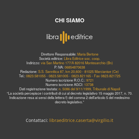
CHI SIAMO
Direttore Responsabile:
Maria Bertone
Società editrice:
Libra Editrice soc. coop.
Indirizzo:
via San Martino 177/A 82016 Montesarchio (Bn)
P. IVA:
06854870638
Redazione:
S.S. Sannitica 87, km 20,600 - 81025 Marcianise (Ce)
Tel.:
0823.581055 - 0823.581005 - 0823.821165 - Fax 0823.821725
Numero iscrizione R.O.C.:
9721
Numero iscrizione AGCI:
13738
Dati registrazione testata:
n. 5086 del 9/11/1999, Tribunale di Napoli
“La società percepisce i contributi di cui al decreto legislativo 15 maggio 2017, n. 70.
Indicazione resa ai sensi della lettera f) del comma 2 dell’articolo 5 del medesimo
decreto legislativo.”
Contattaci:
libraeditrice.caserta@virgilio.it