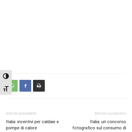
Attiva/disattiva alto contrasto
Attiva/disattiva dimensione testo
Articolo precedente
Articolo successivo
Italia: incentivi per caldaie e
Italia: un concorso
pompe di calore
fotografico sul consumo di