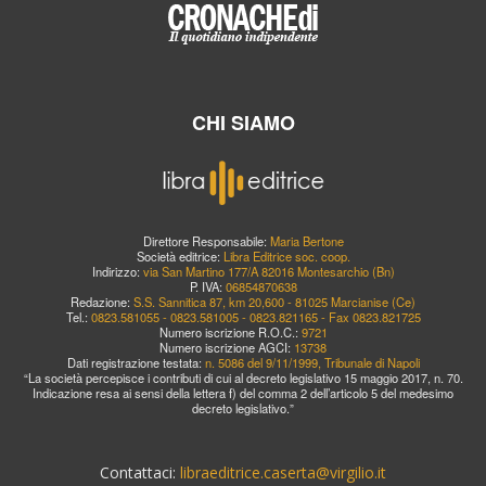
CHI SIAMO
Direttore Responsabile:
Maria Bertone
Società editrice:
Libra Editrice soc. coop.
Indirizzo:
via San Martino 177/A 82016 Montesarchio (Bn)
P. IVA:
06854870638
Redazione:
S.S. Sannitica 87, km 20,600 - 81025 Marcianise (Ce)
Tel.:
0823.581055 - 0823.581005 - 0823.821165 - Fax 0823.821725
Numero iscrizione R.O.C.:
9721
Numero iscrizione AGCI:
13738
Dati registrazione testata:
n. 5086 del 9/11/1999, Tribunale di Napoli
“La società percepisce i contributi di cui al decreto legislativo 15 maggio 2017, n. 70.
Indicazione resa ai sensi della lettera f) del comma 2 dell’articolo 5 del medesimo
decreto legislativo.”
Contattaci:
libraeditrice.caserta@virgilio.it