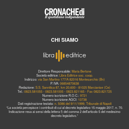
CHI SIAMO
Direttore Responsabile:
Maria Bertone
Società editrice:
Libra Editrice soc. coop.
Indirizzo:
via San Martino 177/A 82016 Montesarchio (Bn)
P. IVA:
06854870638
Redazione:
S.S. Sannitica 87, km 20,600 - 81025 Marcianise (Ce)
Tel.:
0823.581055 - 0823.581005 - 0823.821165 - Fax 0823.821725
Numero iscrizione R.O.C.:
9721
Numero iscrizione AGCI:
13738
Dati registrazione testata:
n. 5086 del 9/11/1999, Tribunale di Napoli
“La società percepisce i contributi di cui al decreto legislativo 15 maggio 2017, n. 70.
Indicazione resa ai sensi della lettera f) del comma 2 dell’articolo 5 del medesimo
decreto legislativo.”