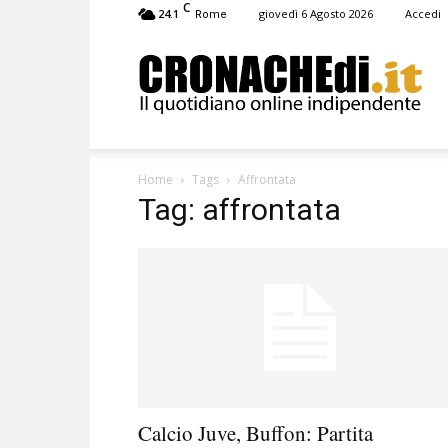
C
24.1
giovedì 6 Agosto 2026
Accedi
Rome
Cronachedi
Home
Tags
Affrontata
Tag: affrontata
Calcio Juve, Buffon: Partita