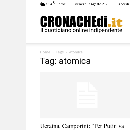
C
18.4
venerdì 7 Agosto 2026
Accedi
Rome
Cronachedi
Home
Tags
Atomica
Tag: atomica
Ucraina, Camporini: “Per Putin va