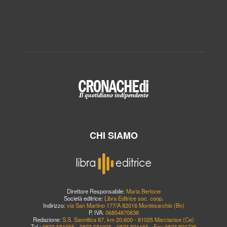
CHI SIAMO
Direttore Responsabile:
Maria Bertone
Società editrice:
Libra Editrice soc. coop.
Indirizzo:
via San Martino 177/A 82016 Montesarchio (Bn)
P. IVA:
06854870638
Redazione:
S.S. Sannitica 87, km 20,600 - 81025 Marcianise (Ce)
Tel.:
0823.581055 - 0823.581005 - 0823.821165 - Fax 0823.821725