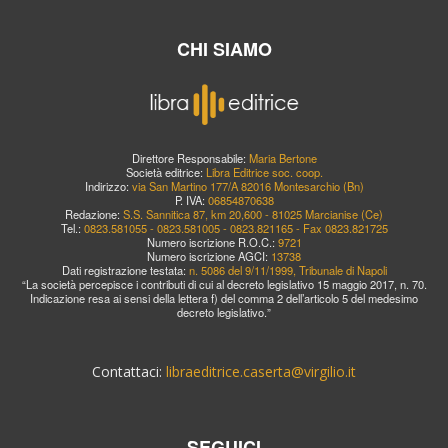
CHI SIAMO
Direttore Responsabile:
Maria Bertone
Società editrice:
Libra Editrice soc. coop.
Indirizzo:
via San Martino 177/A 82016 Montesarchio (Bn)
P. IVA:
06854870638
Redazione:
S.S. Sannitica 87, km 20,600 - 81025 Marcianise (Ce)
Tel.:
0823.581055 - 0823.581005 - 0823.821165 - Fax 0823.821725
Numero iscrizione R.O.C.:
9721
Numero iscrizione AGCI:
13738
Dati registrazione testata:
n. 5086 del 9/11/1999, Tribunale di Napoli
“La società percepisce i contributi di cui al decreto legislativo 15 maggio 2017, n. 70.
Indicazione resa ai sensi della lettera f) del comma 2 dell’articolo 5 del medesimo
decreto legislativo.”
Contattaci:
libraeditrice.caserta@virgilio.it
SEGUICI