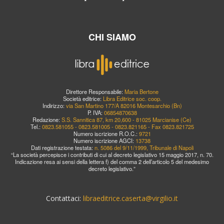
CHI SIAMO
Direttore Responsabile:
Maria Bertone
Società editrice:
Libra Editrice soc. coop.
Indirizzo:
via San Martino 177/A 82016 Montesarchio (Bn)
P. IVA:
06854870638
Redazione:
S.S. Sannitica 87, km 20,600 - 81025 Marcianise (Ce)
Tel.:
0823.581055 - 0823.581005 - 0823.821165 - Fax 0823.821725
Numero iscrizione R.O.C.:
9721
Numero iscrizione AGCI:
13738
Dati registrazione testata:
n. 5086 del 9/11/1999, Tribunale di Napoli
“La società percepisce i contributi di cui al decreto legislativo 15 maggio 2017, n. 70.
Indicazione resa ai sensi della lettera f) del comma 2 dell’articolo 5 del medesimo
decreto legislativo.”
Contattaci:
libraeditrice.caserta@virgilio.it