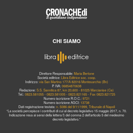
CHI SIAMO
Direttore Responsabile:
Maria Bertone
Società editrice:
Libra Editrice soc. coop.
Indirizzo:
via San Martino 177/A 82016 Montesarchio (Bn)
P. IVA:
06854870638
Redazione:
S.S. Sannitica 87, km 20,600 - 81025 Marcianise (Ce)
Tel.:
0823.581055 - 0823.581005 - 0823.821165 - Fax 0823.821725
Numero iscrizione R.O.C.:
9721
Numero iscrizione AGCI:
13738
Dati registrazione testata:
n. 5086 del 9/11/1999, Tribunale di Napoli
“La società percepisce i contributi di cui al decreto legislativo 15 maggio 2017, n. 70.
Indicazione resa ai sensi della lettera f) del comma 2 dell’articolo 5 del medesimo
decreto legislativo.”