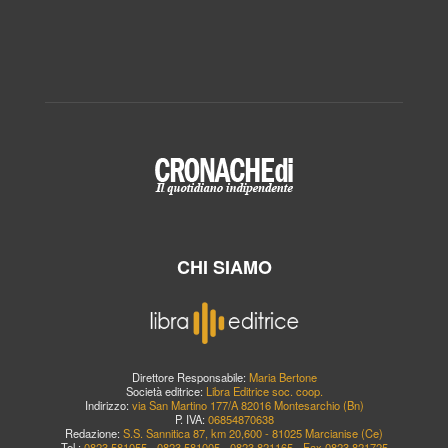
CHI SIAMO
Direttore Responsabile:
Maria Bertone
Società editrice:
Libra Editrice soc. coop.
Indirizzo:
via San Martino 177/A 82016 Montesarchio (Bn)
P. IVA:
06854870638
Redazione:
S.S. Sannitica 87, km 20,600 - 81025 Marcianise (Ce)
Tel.:
0823.581055 - 0823.581005 - 0823.821165 - Fax 0823.821725