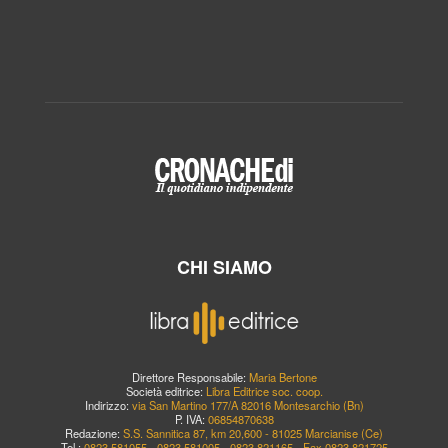
CHI SIAMO
Direttore Responsabile:
Maria Bertone
Società editrice:
Libra Editrice soc. coop.
Indirizzo:
via San Martino 177/A 82016 Montesarchio (Bn)
P. IVA:
06854870638
Redazione:
S.S. Sannitica 87, km 20,600 - 81025 Marcianise (Ce)
Tel.:
0823.581055 - 0823.581005 - 0823.821165 - Fax 0823.821725