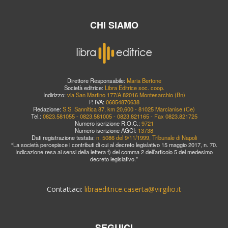
CHI SIAMO
Direttore Responsabile:
Maria Bertone
Società editrice:
Libra Editrice soc. coop.
Indirizzo:
via San Martino 177/A 82016 Montesarchio (Bn)
P. IVA:
06854870638
Redazione:
S.S. Sannitica 87, km 20,600 - 81025 Marcianise (Ce)
Tel.:
0823.581055 - 0823.581005 - 0823.821165 - Fax 0823.821725
Numero iscrizione R.O.C.:
9721
Numero iscrizione AGCI:
13738
Dati registrazione testata:
n. 5086 del 9/11/1999, Tribunale di Napoli
“La società percepisce i contributi di cui al decreto legislativo 15 maggio 2017, n. 70.
Indicazione resa ai sensi della lettera f) del comma 2 dell’articolo 5 del medesimo
decreto legislativo.”
Contattaci:
libraeditrice.caserta@virgilio.it
SEGUICI