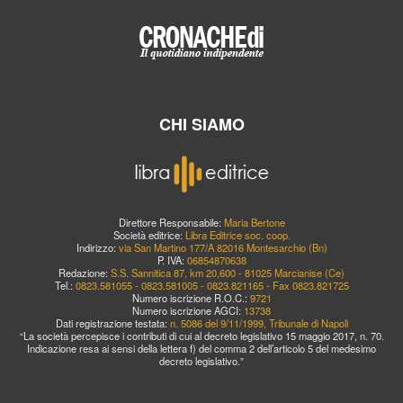
CHI SIAMO
Direttore Responsabile:
Maria Bertone
Società editrice:
Libra Editrice soc. coop.
Indirizzo:
via San Martino 177/A 82016 Montesarchio (Bn)
P. IVA:
06854870638
Redazione:
S.S. Sannitica 87, km 20,600 - 81025 Marcianise (Ce)
Tel.:
0823.581055 - 0823.581005 - 0823.821165 - Fax 0823.821725
Numero iscrizione R.O.C.:
9721
Numero iscrizione AGCI:
13738
Dati registrazione testata:
n. 5086 del 9/11/1999, Tribunale di Napoli
“La società percepisce i contributi di cui al decreto legislativo 15 maggio 2017, n. 70.
Indicazione resa ai sensi della lettera f) del comma 2 dell’articolo 5 del medesimo
decreto legislativo.”