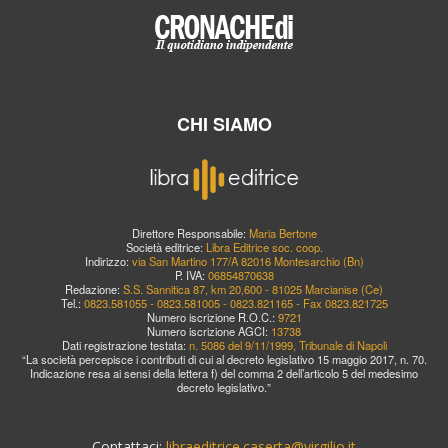
CHI SIAMO
Direttore Responsabile:
Maria Bertone
Società editrice:
Libra Editrice soc. coop.
Indirizzo:
via San Martino 177/A 82016 Montesarchio (Bn)
P. IVA:
06854870638
Redazione:
S.S. Sannitica 87, km 20,600 - 81025 Marcianise (Ce)
Tel.:
0823.581055 - 0823.581005 - 0823.821165 - Fax 0823.821725
Numero iscrizione R.O.C.:
9721
Numero iscrizione AGCI:
13738
Dati registrazione testata:
n. 5086 del 9/11/1999, Tribunale di Napoli
“La società percepisce i contributi di cui al decreto legislativo 15 maggio 2017, n. 70.
Indicazione resa ai sensi della lettera f) del comma 2 dell’articolo 5 del medesimo
decreto legislativo.”
Contattaci:
libraeditrice.caserta@virgilio.it