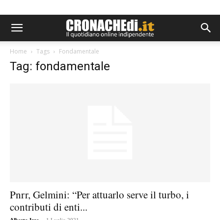
Home
Tags
Fondamentale
Tag: fondamentale
Pnrr, Gelmini: “Per attuarlo serve il turbo, i
contributi di enti...
-