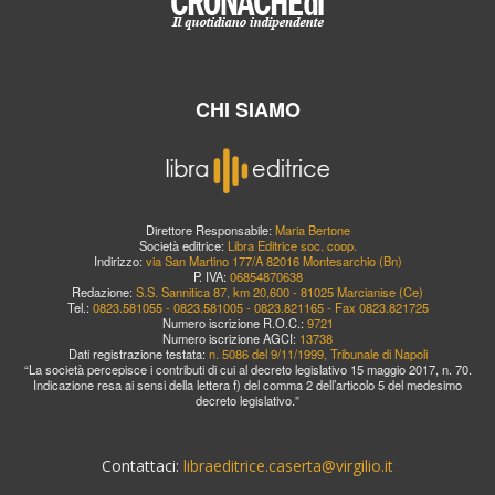
CHI SIAMO
Direttore Responsabile:
Maria Bertone
Società editrice:
Libra Editrice soc. coop.
Indirizzo:
via San Martino 177/A 82016 Montesarchio (Bn)
P. IVA:
06854870638
Redazione:
S.S. Sannitica 87, km 20,600 - 81025 Marcianise (Ce)
Tel.:
0823.581055 - 0823.581005 - 0823.821165 - Fax 0823.821725
Numero iscrizione R.O.C.:
9721
Numero iscrizione AGCI:
13738
Dati registrazione testata:
n. 5086 del 9/11/1999, Tribunale di Napoli
“La società percepisce i contributi di cui al decreto legislativo 15 maggio 2017, n. 70.
Indicazione resa ai sensi della lettera f) del comma 2 dell’articolo 5 del medesimo
decreto legislativo.”
Contattaci:
libraeditrice.caserta@virgilio.it