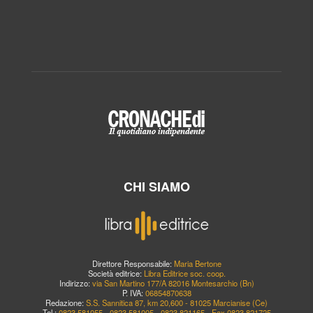
CHI SIAMO
Direttore Responsabile:
Maria Bertone
Società editrice:
Libra Editrice soc. coop.
Indirizzo:
via San Martino 177/A 82016 Montesarchio (Bn)
P. IVA:
06854870638
Redazione:
S.S. Sannitica 87, km 20,600 - 81025 Marcianise (Ce)
Tel.:
0823.581055 - 0823.581005 - 0823.821165 - Fax 0823.821725