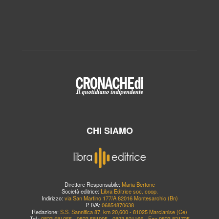
CHI SIAMO
Direttore Responsabile:
Maria Bertone
Società editrice:
Libra Editrice soc. coop.
Indirizzo:
via San Martino 177/A 82016 Montesarchio (Bn)
P. IVA:
06854870638
Redazione:
S.S. Sannitica 87, km 20,600 - 81025 Marcianise (Ce)
Tel.:
0823.581055 - 0823.581005 - 0823.821165 - Fax 0823.821725