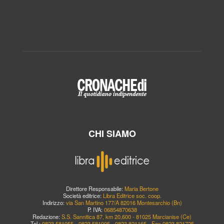
CHI SIAMO
Direttore Responsabile:
Maria Bertone
Società editrice:
Libra Editrice soc. coop.
Indirizzo:
via San Martino 177/A 82016 Montesarchio (Bn)
P. IVA:
06854870638
Redazione:
S.S. Sannitica 87, km 20,600 - 81025 Marcianise (Ce)
Tel.:
0823.581055 - 0823.581005 - 0823.821165 - Fax 0823.821725