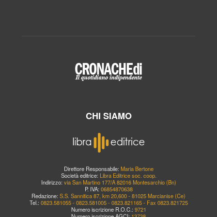
CHI SIAMO
Direttore Responsabile:
Maria Bertone
Società editrice:
Libra Editrice soc. coop.
Indirizzo:
via San Martino 177/A 82016 Montesarchio (Bn)
P. IVA:
06854870638
Redazione:
S.S. Sannitica 87, km 20,600 - 81025 Marcianise (Ce)
Tel.:
0823.581055 - 0823.581005 - 0823.821165 - Fax 0823.821725
Numero iscrizione R.O.C.:
9721
Numero iscrizione AGCI:
13738