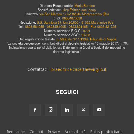
Direttore Responsabile:
Maria Bertone
Società editrice:
Libra Editrice soc. coop.
Indirizzo:
via San Martino 177/A 82016 Montesarchio (Bn)
P. IVA:
06854870638
Redazione:
S.S. Sannitica 87, km 20,600 - 81025 Marcianise (Ce)
Tel.:
0823.581055 - 0823.581005 - 0823.821165 - Fax 0823.821725
Numero iscrizione R.O.C.:
9721
Numero iscrizione AGCI:
13738
Dati registrazione testata:
n. 5086 del 9/11/1999, Tribunale di Napoli
“La società percepisce i contributi di cui al decreto legislativo 15 maggio 2017, n. 70.
Indicazione resa ai sensi della lettera f) del comma 2 dell’articolo 5 del medesimo
decreto legislativo.”
Contattaci:
libraeditrice.caserta@virgilio.it
SEGUICI
Redazione
Contatti
Privacy
Accessibilità
Policy pubblicitaria