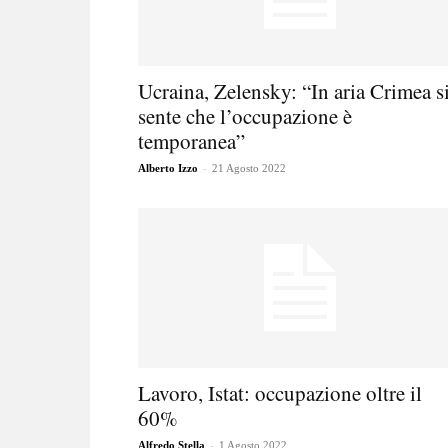
Ucraina, Zelensky: “In aria Crimea s
sente che l’occupazione è
temporanea”
-
Alberto Izzo
21 Agosto 2022
Lavoro, Istat: occupazione oltre il
60%
-
Alfredo Stella
1 Agosto 2022