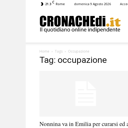
C
21.3
domenica 9 Agosto 2026
Acce
Rome
Cronachedi
Home
Tags
Occupazione
Tag: occupazione
Nonnina va in Emilia per curarsi ed 