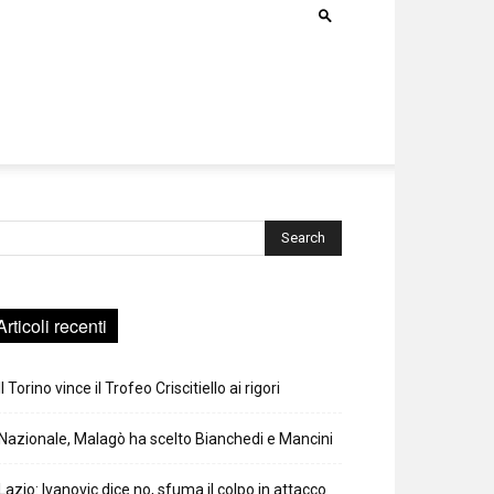
rca
Articoli recenti
Il Torino vince il Trofeo Criscitiello ai rigori
Nazionale, Malagò ha scelto Bianchedi e Mancini
Lazio: Ivanovic dice no, sfuma il colpo in attacco