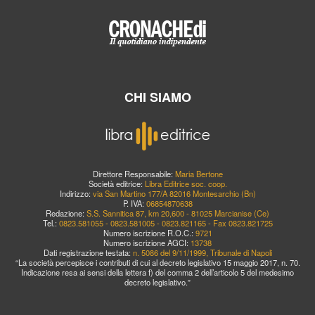
CHI SIAMO
Direttore Responsabile:
Maria Bertone
Società editrice:
Libra Editrice soc. coop.
Indirizzo:
via San Martino 177/A 82016 Montesarchio (Bn)
P. IVA:
06854870638
Redazione:
S.S. Sannitica 87, km 20,600 - 81025 Marcianise (Ce)
Tel.:
0823.581055 - 0823.581005 - 0823.821165 - Fax 0823.821725
Numero iscrizione R.O.C.:
9721
Numero iscrizione AGCI:
13738
Dati registrazione testata:
n. 5086 del 9/11/1999, Tribunale di Napoli
“La società percepisce i contributi di cui al decreto legislativo 15 maggio 2017, n. 70.
Indicazione resa ai sensi della lettera f) del comma 2 dell’articolo 5 del medesimo
decreto legislativo.”