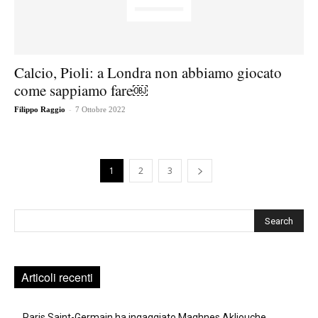
Calcio, Pioli: a Londra non abbiamo giocato
come sappiamo fare￼
-
Filippo Raggio
7 Ottobre 2022
1
2
3
Cerca
Articoli recenti
Paris Saint-Germain ha ingaggiato Maghnes Akliouche