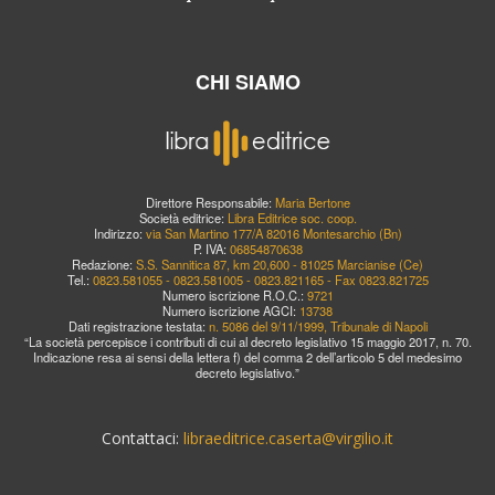
CHI SIAMO
Direttore Responsabile:
Maria Bertone
Società editrice:
Libra Editrice soc. coop.
Indirizzo:
via San Martino 177/A 82016 Montesarchio (Bn)
P. IVA:
06854870638
Redazione:
S.S. Sannitica 87, km 20,600 - 81025 Marcianise (Ce)
Tel.:
0823.581055 - 0823.581005 - 0823.821165 - Fax 0823.821725
Numero iscrizione R.O.C.:
9721
Numero iscrizione AGCI:
13738
Dati registrazione testata:
n. 5086 del 9/11/1999, Tribunale di Napoli
“La società percepisce i contributi di cui al decreto legislativo 15 maggio 2017, n. 70.
Indicazione resa ai sensi della lettera f) del comma 2 dell’articolo 5 del medesimo
decreto legislativo.”
Contattaci:
libraeditrice.caserta@virgilio.it