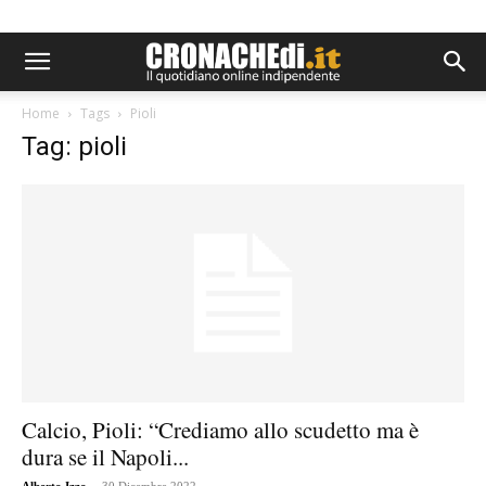
Home
Tags
Pioli
Tag: pioli
Calcio, Pioli: “Crediamo allo scudetto ma è
dura se il Napoli...
-