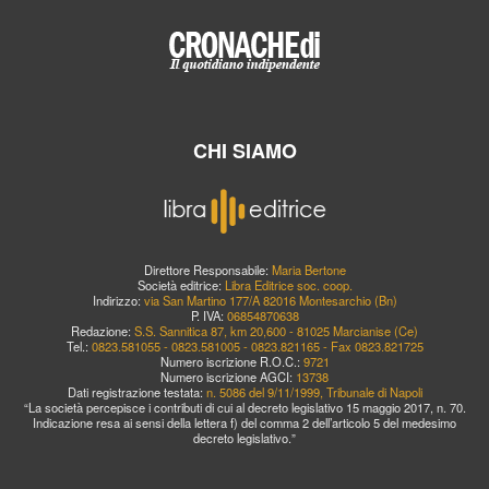
CHI SIAMO
Direttore Responsabile:
Maria Bertone
Società editrice:
Libra Editrice soc. coop.
Indirizzo:
via San Martino 177/A 82016 Montesarchio (Bn)
P. IVA:
06854870638
Redazione:
S.S. Sannitica 87, km 20,600 - 81025 Marcianise (Ce)
Tel.:
0823.581055 - 0823.581005 - 0823.821165 - Fax 0823.821725
Numero iscrizione R.O.C.:
9721
Numero iscrizione AGCI:
13738
Dati registrazione testata:
n. 5086 del 9/11/1999, Tribunale di Napoli
“La società percepisce i contributi di cui al decreto legislativo 15 maggio 2017, n. 70.
Indicazione resa ai sensi della lettera f) del comma 2 dell’articolo 5 del medesimo
decreto legislativo.”