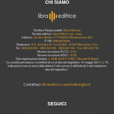
CHI SIAMO
Direttore Responsabile:
Maria Bertone
Società editrice:
Libra Editrice soc. coop.
Indirizzo:
via San Martino 177/A 82016 Montesarchio (Bn)
P. IVA:
06854870638
Redazione:
S.S. Sannitica 87, km 20,600 - 81025 Marcianise (Ce)
Tel.:
0823.581055 - 0823.581005 - 0823.821165 - Fax 0823.821725
Numero iscrizione R.O.C.:
9721
Numero iscrizione AGCI:
13738
Dati registrazione testata:
n. 5086 del 9/11/1999, Tribunale di Napoli
“La società percepisce i contributi di cui al decreto legislativo 15 maggio 2017, n. 70.
Indicazione resa ai sensi della lettera f) del comma 2 dell’articolo 5 del medesimo
decreto legislativo.”
Contattaci:
libraeditrice.caserta@virgilio.it
SEGUICI