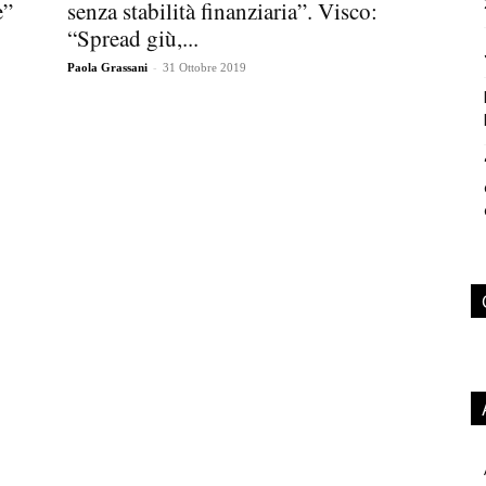
e”
senza stabilità finanziaria”. Visco:
“Spread giù,...
-
Paola Grassani
31 Ottobre 2019